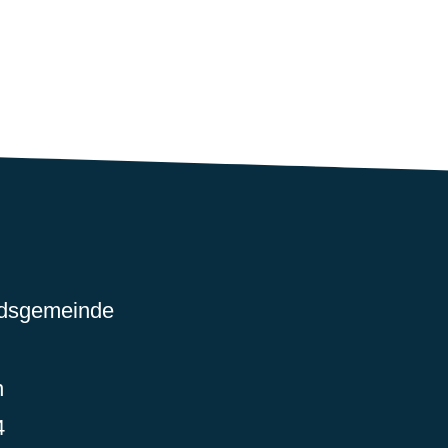
ndsgemeinde
n
4