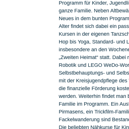
Programm für Kinder, Jugendl
ganze Familie. Neben Altbewäh
Neues in dem bunten Programm 
Alter findet sich dabei ein p
Kursen in der eigenen Tanzsc
Hop bis Yoga, Standard- und L
insbesondere an den Wochene
„Zweiten Heimat“ statt. Dabei
Robotik und LEGO WeDo-Worksh
Selbstbehauptungs- und Selb
mit der Kreisjugendpflege des
die finanzielle Förderung kos
werden. Weiterhin findet man 
Familie im Programm. Ein Aus
Pirmasens, ein Trickfilm-Fami
Fackelwanderung sind Bestand
Die beliebten Nähkurse für K